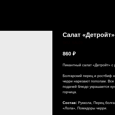
Салат «Детройт
SKU:
SAL09
860
₽
Пикантный салат «Детройт» с
Болгарский перец и ростбиф 
черри нарезают пополам. Все
подачей блюдо украшается кун
горчица.
Состав:
Руккола, Перец болга
«Лола», Помидоры черри.