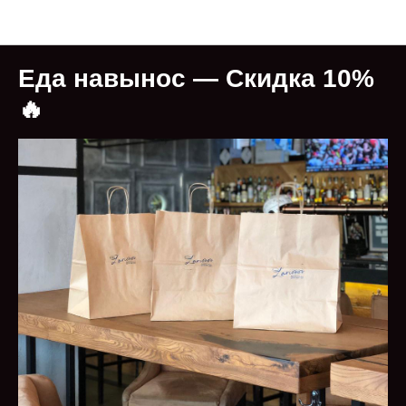
LARIONOV Grill&Bar — Профсоюзная 76, м.
Калужская, Москва
Eда навынос — Скидка 10%
🔥